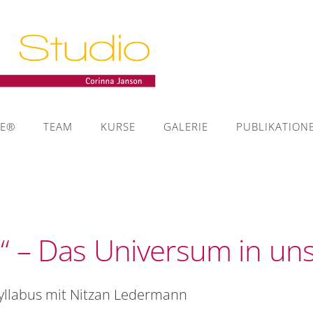
IE®
TEAM
KURSE
GALERIE
PUBLIKATION
n“ – Das Universum in u
yllabus mit Nitzan Ledermann