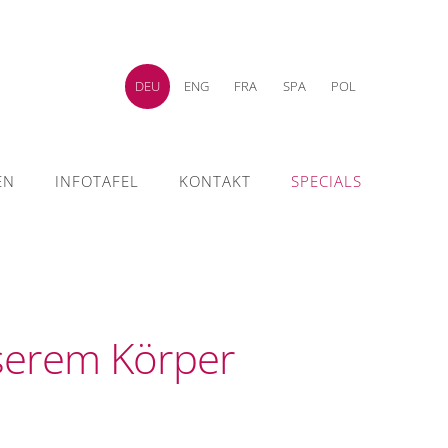
DEU
ENG
FRA
SPA
POL
EN
INFOTAFEL
KONTAKT
SPECIALS
nserem Körper