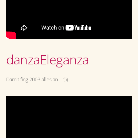
danzaEleganza
Damit fing 2003 alles an... :)))