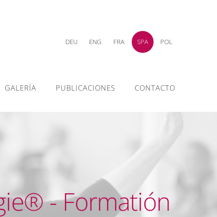
DEU
ENG
FRA
SPA
POL
GALERÍA
PUBLICACIONES
CONTACTO
gie® - Formatión